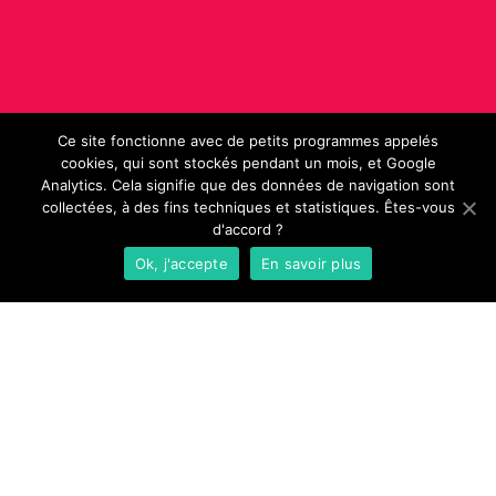
Ce site fonctionne avec de petits programmes appelés
cookies, qui sont stockés pendant un mois, et Google
Analytics. Cela signifie que des données de navigation sont
collectées, à des fins techniques et statistiques. Êtes-vous
d'accord ?
Ok, j'accepte
En savoir plus
Lulu Dans Ma Rue - La conciergerie de quartier
sociale et solidaire