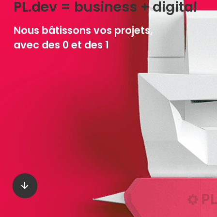
P
L
.
d
e
v
=
b
u
s
i
n
e
s
s
+
d
i
g
i
t
a
l
N
o
u
s
b
â
t
i
s
s
o
n
s
v
o
s
p
r
o
j
e
t
s
,
a
v
e
c
d
e
s
0
e
t
d
e
s
1