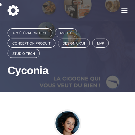
Skip
k
to
content
ACCÉLÉRATION TECH
AGILITÉ
CONCEPTION PRODUIT
DESIGN UX/UI
MVP
STUDIO TECH
Cyconia